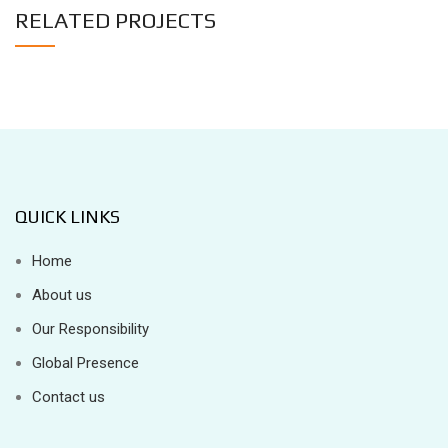
RELATED PROJECTS
ET VESTIBULUM QUIS A SUSPENDISSE
DECOR
QUICK LINKS
Home
About us
Our Responsibility
Global Presence
Contact us